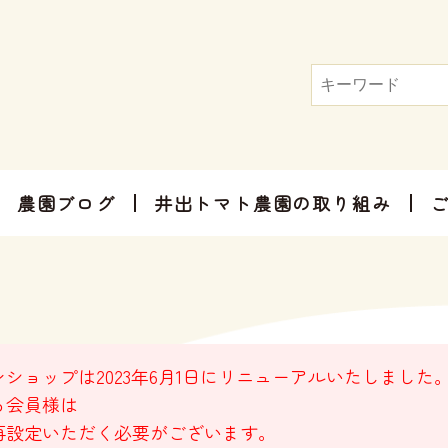
農園ブログ
井出トマト農園の取り組み
トマト屋さんだからできる加工品
お手軽にお楽しみ頂けるセット商品
お祝いやご挨拶、感謝のお気持ちに
ショップは2023年6月1日にリニューアルいたしました
る会員様は
再設定いただく必要がございます。