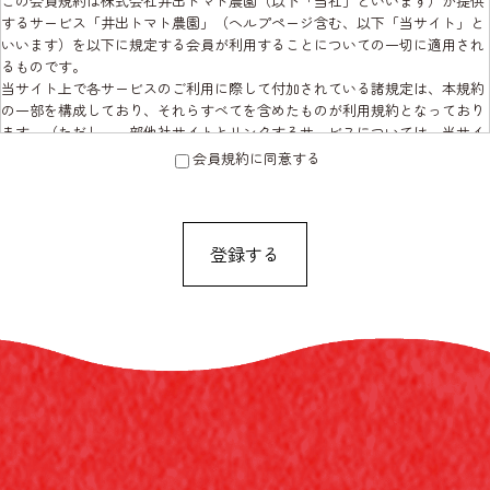
この会員規約は株式会社井出トマト農園（以下「当社」といいます）が提供
するサービス「井出トマト農園」（ヘルプページ含む、以下「当サイト」と
いいます）を以下に規定する会員が利用することについての一切に適用され
るものです。
当サイト上で各サービスのご利用に際して付加されている諸規定は、本規約
の一部を構成しており、それらすべてを含めたものが利用規約となっており
ます。（ただし、一部他社サイトとリンクするサービスについては、当サイ
トのサポート範囲外となる為、各リンク先の規約に従うものとします）
会員規約に同意する
本規約の変更にご注意下さい
1. 当社は、会員の了承を得ることなく本規約を随時変更することができるも
のとし、会員はこれを承諾します。
2. 前項の変更については、当サイト上に1ヵ月間表示した時点で、全ての会員
登録する
が了承したものとみなします。
会員のみなさまへの通知
1. 本規約の変更のケース以外に当社が必要と判断した場合、当社は、会員に
対し随時必要な事項を通知します。
2. 前項の通知は、当サイト上に表示した時点で全ての会員に通知したものと
みなします。
会員登録について
当サイトにおいてのご購入には会員登録が必要になります。
なお会員登録は無料です。
※ログインには、会員登録時に入力したメールアドレスおよびパスワードが
必要になります。