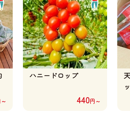
約
ハニードロップ
天
ッ
440
円～
円～