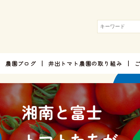
農園ブログ
井出トマト農園の取り組み
トマト屋さんだからできる加工品
お手軽にお楽しみ頂けるセット商品
お祝いやご挨拶、感謝のお気持ちに