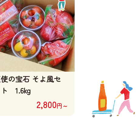
使の宝石 そよ風セ
フルティカ
ト 1.6kg
2,800
4
円～