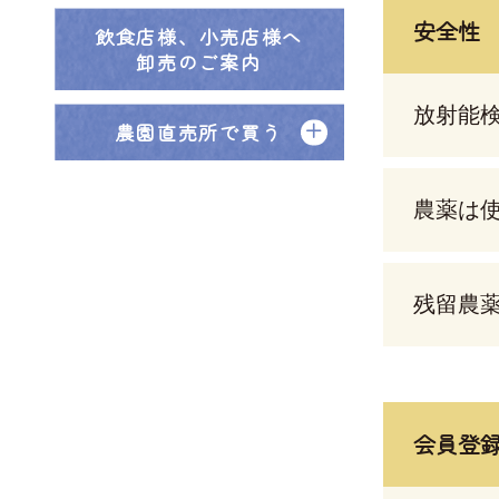
安全性
飲食店様、小売店様へ
卸売のご案内
放射能
農園直売所で買う
農薬は
残留農
会員登