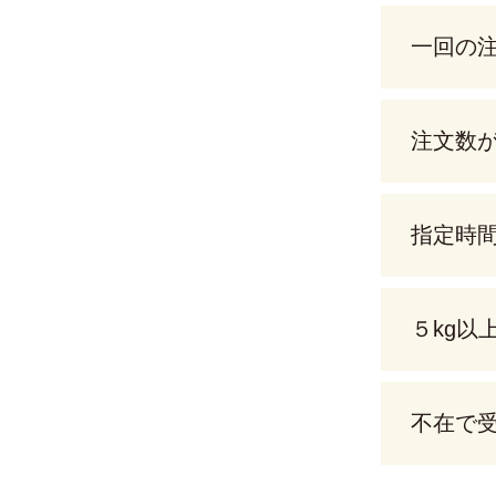
一回の
注文数
指定時
５kg以
不在で