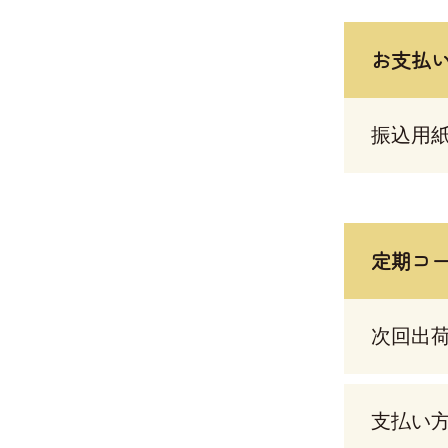
お支払
振込用
定期コ
次回出
支払い