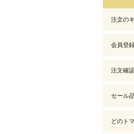
注文の
会員登
注文確
セール
どのト