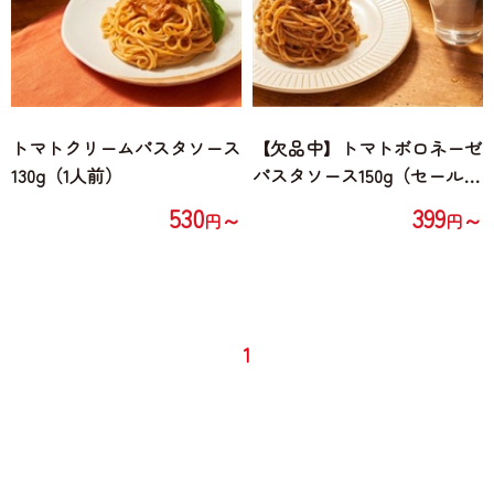
トマトクリームパスタソース
【欠品中】トマトボロネーゼ
130g（1人前）
パスタソース150g（セール3
3％OFF！賞味期限2024.4.19）
530
399
～
～
円
円
1