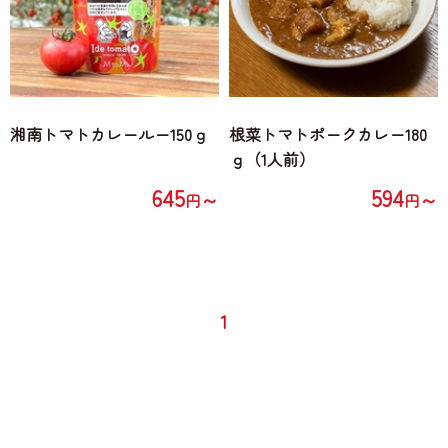
湘南トマトカレールー150ｇ
根菜トマトポークカレー180
ｇ（1人前）
645
594
～
～
円
円
1