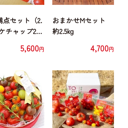
満点セット（2.
おまかせMセット
+ケチャップ2
約2.5kg
5,600
4,700
円
円