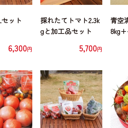
Lセット
採れたてトマト2.3k
青空
gと加工品セット
8kg
本）
6,300
5,700
円
円