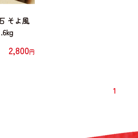
石 そよ風
6kg
2,800
円
1