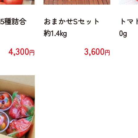
M5種詰合
おまかせSセット
トマ
約1.4kg
0g
4,300
3,600
円
円