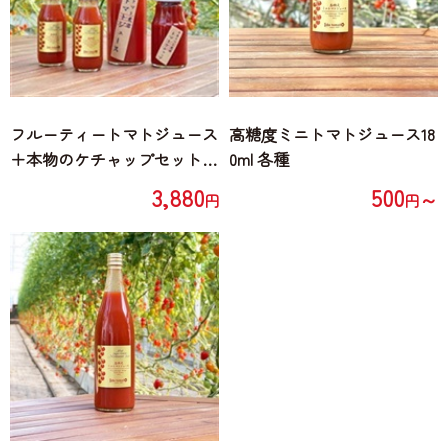
フルーティートマトジュース
高糖度ミニトマトジュース18
＋本物のケチャップセット
0ml 各種
(トマトジュース720ml×1本、
3,880
500
～
円
円
トマトケチャップ300g×1
瓶、ミニトマトジュース180
ml×2本)