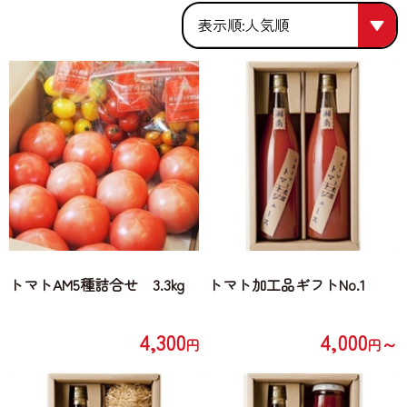
人気順
人気順
価格が安い
価格が高い
トマトAM5種詰合せ 3.3kg
トマト加工品ギフトNo.1
4,300
4,000
～
円
円