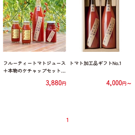
フルーティートマトジュース
トマト加工品ギフトNo.1
＋本物のケチャップセット
(トマトジュース720ml×1本、
3,880
4,000
～
円
円
トマトケチャップ300g×1
瓶、ミニトマトジュース180
ml×2本)
1