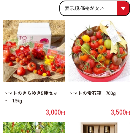
価格が安い
価格が安い
人気順
価格が高い
トマトのきらめき5種セッ
トマトの宝石箱 700g
ト 1.9kg
3,000
3,500
円
円