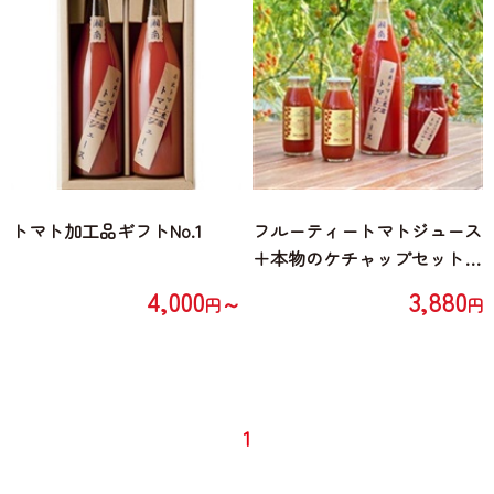
トマト加工品ギフトNo.1
フルーティートマトジュース
＋本物のケチャップセット
(トマトジュース720ml×1本、
4,000
3,880
～
円
円
トマトケチャップ300g×1
瓶、ミニトマトジュース180
ml×2本)
1