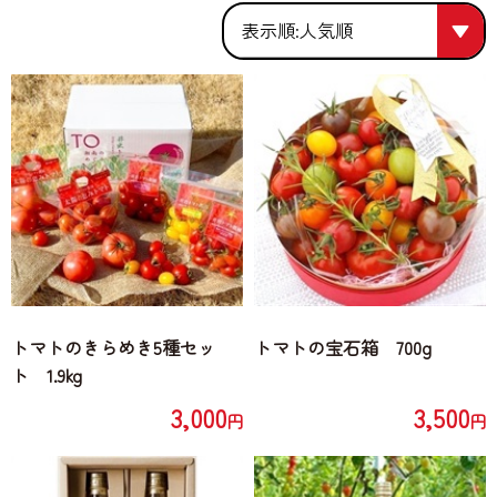
人気順
人気順
価格が安い
価格が高い
トマトのきらめき5種セッ
トマトの宝石箱 700g
ト 1.9kg
3,000
3,500
円
円