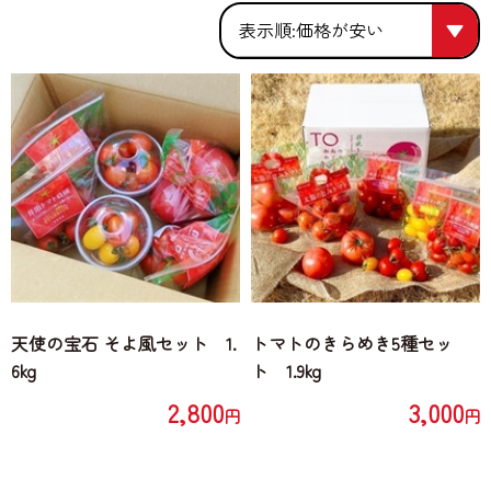
価格が安い
価格が安い
人気順
価格が高い
天使の宝石 そよ風セット 1.
トマトのきらめき5種セッ
6kg
ト 1.9kg
2,800
3,000
円
円