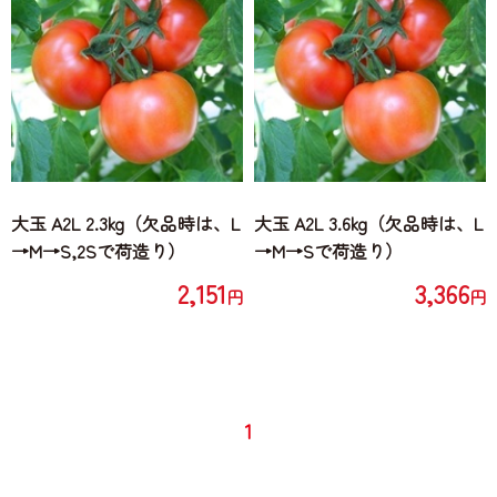
価格が安い
価格が高い
大玉 A2L 2.3kg（欠品時は、L
大玉 A2L 3.6kg（欠品時は、L
→M→S,2Sで荷造り）
→M→Sで荷造り）
2,151
3,366
円
円
1