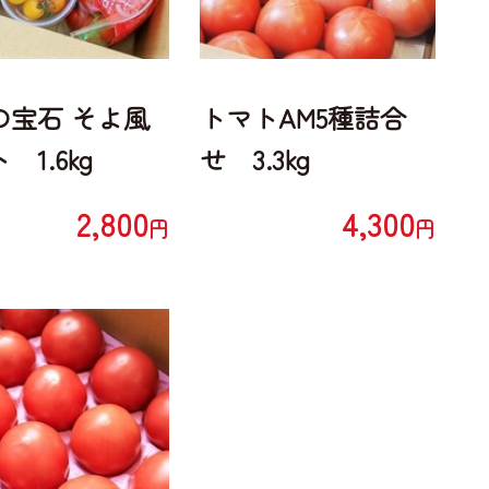
の宝石 そよ風
トマトAM5種詰合
 1.6kg
せ 3.3kg
2,800
4,300
円
円