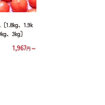
1.8kg、1.9k
9kg、3kg］
1,967
～
円