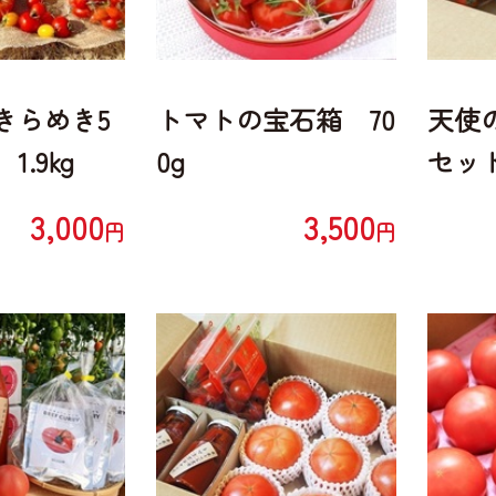
きらめき5
トマトの宝石箱 70
天使
.9kg
0g
セット
3,000
3,500
円
円