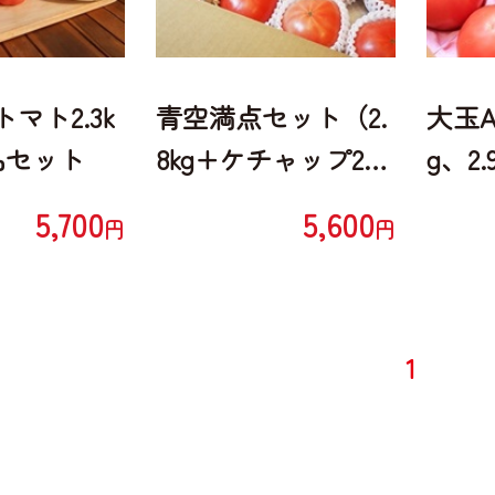
マト2.3k
青空満点セット（2.
大玉A［
品セット
8kg+ケチャップ2
g、2.
本）
5,700
5,600
円
円
1