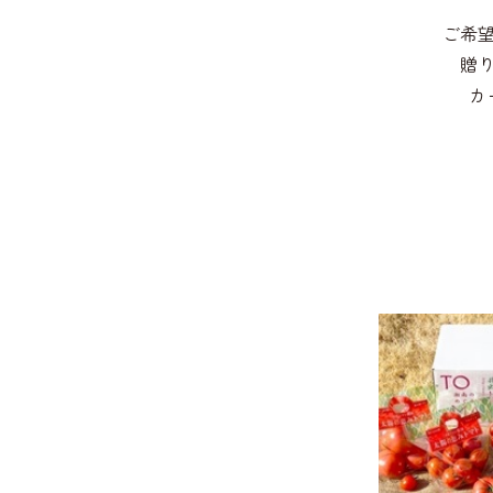
ご希
贈
カ