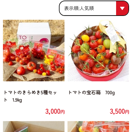
人気順
人気順
価格が安い
価格が高い
トマトのきらめき5種セッ
トマトの宝石箱 700g
ト 1.9kg
3,000
3,500
円
円