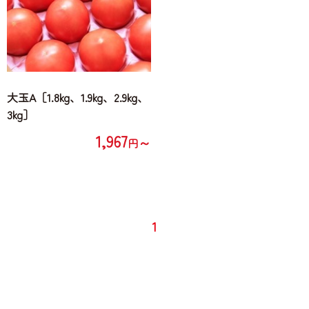
大玉A［1.8kg、1.9kg、2.9kg、
3kg］
1,967
～
円
1