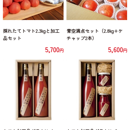
採れたてトマト2.3kgと加工
青空満点セット（2.8kg+ケ
品セット
チャップ2本）
5,700
5,600
円
円