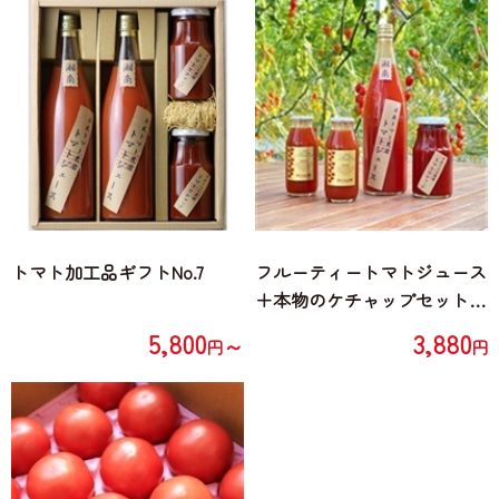
トマト加工品ギフトNo.7
フルーティートマトジュース
＋本物のケチャップセット
(トマトジュース720ml×1本、
5,800
3,880
～
円
円
トマトケチャップ300g×1
瓶、ミニトマトジュース180
ml×2本)