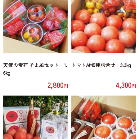
天使の宝石 そよ風セット 1.
トマトAM5種詰合せ 3.3kg
6kg
2,800
4,300
円
円