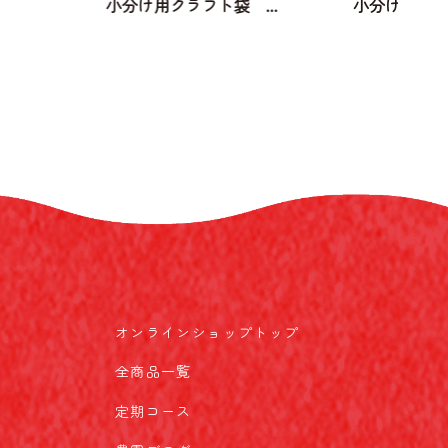
...
小分け用クラフト袋 ...
小分け用クラフ
オンラインショップトップ
全商品一覧
定期コース