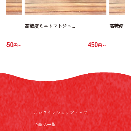
高糖度ミニトマトジュ...
高糖度ミニ
450
450
円～
円～
オンラインショップトップ
全商品一覧