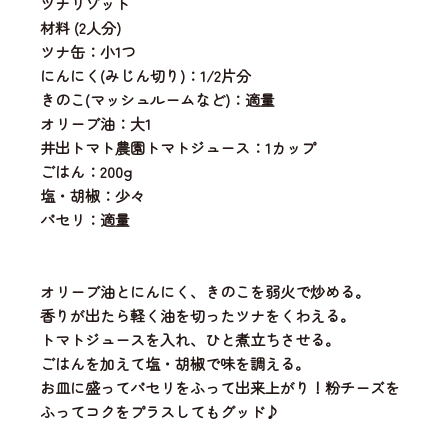
ツナリゾット
材料 (2人分)
ツナ缶：小1つ
にんにく(みじん切り)：1/2片分
きのこ(マッシュルームなど)：適量
オリーブ油：大1
井出トマト農園トマトジュース：1カップ
ごはん：200g
塩・胡椒：少々
パセリ：適量
オリーブ油とにんにく、きのこを弱火で炒める。
香りが出たら軽く油を切ったツナをくわえる。
トマトジュースを入れ、ひと煮立ちさせる。
ごはんを加えて塩・胡椒で味を調える。
お皿に盛ってパセリをふって出来上がり！粉チーズを
ふってコクをプラスしてもグッド♪