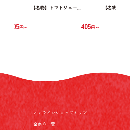
...
【名物】トマトジュー...
【名物】トマト
405
405
円～
円～
オンラインショップトップ
全商品一覧