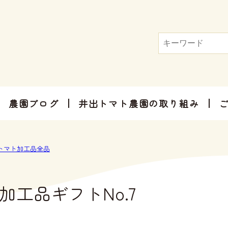
農園ブログ
井出トマト農園の取り組み
トマト屋さんだからできる加工品
お手軽にお楽しみ頂けるセット商品
お祝いやご挨拶、感謝のお気持ちに
トマト加工品全品
加工品ギフトNo.7