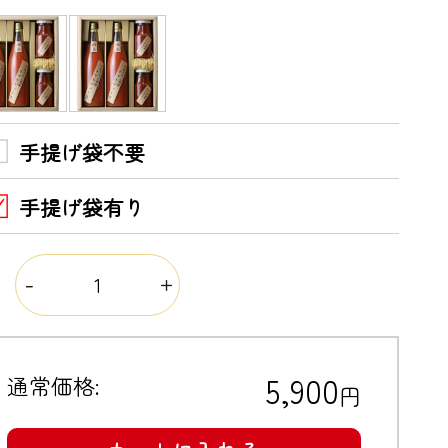
手提げ袋不要
手提げ袋有り
量
5,900
通常価格:
円