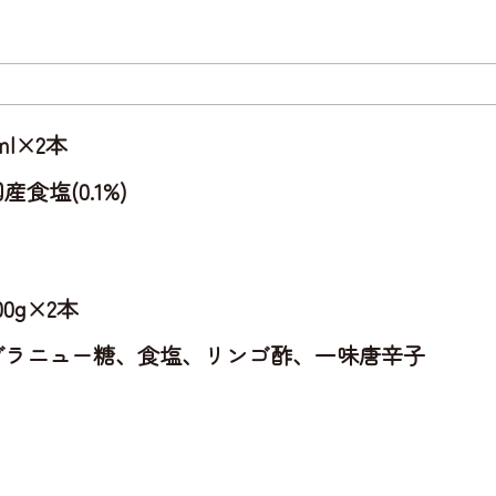
l×2本
塩(0.1%)
0g×2本
グラニュー糖、食塩、リンゴ酢、一味唐辛子