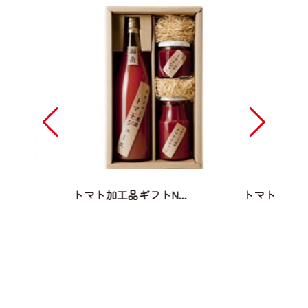
..
トマト加工品ギフトN...
トマト加工品ギ