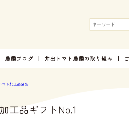
農園ブログ
井出トマト農園の取り組み
トマト屋さんだからできる加工品
お手軽にお楽しみ頂けるセット商品
お祝いやご挨拶、感謝のお気持ちに
トマト加工品全品
加工品ギフトNo.1