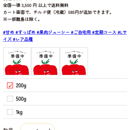
全国一律 3,500 円 以上で送料無料
カート画面で、チルド便（冷蔵）585円が追加できます。
※一部離島は除く。
#甘め
#すっぱめ
#果肉ジューシー
#ご自宅用
#定期コース
#Lサ
イズ
#レア品種
200g
500g
1kg