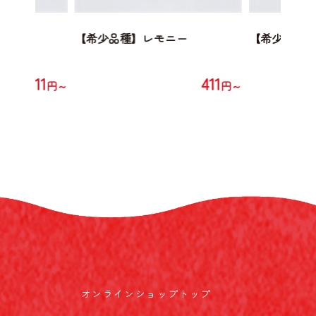
ニー
【希少品種】レモニー
【希少品種
411
411
円～
円～
オンラインショップトップ