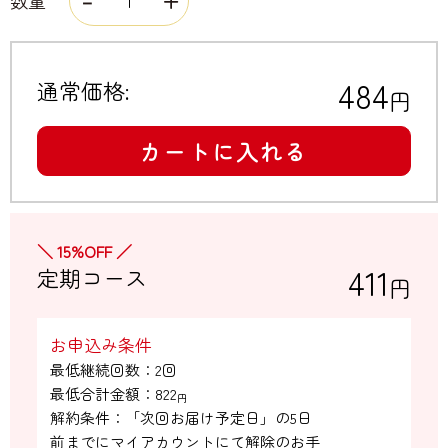
数量
484
通常価格:
円
カートに入れる
＼ 15%OFF ／
411
定期コース
円
お申込み条件
最低継続回数：2回

最低合計金額：
822
円
解約条件：「次回お届け予定日」の5日

前までにマイアカウントにて解除のお手
