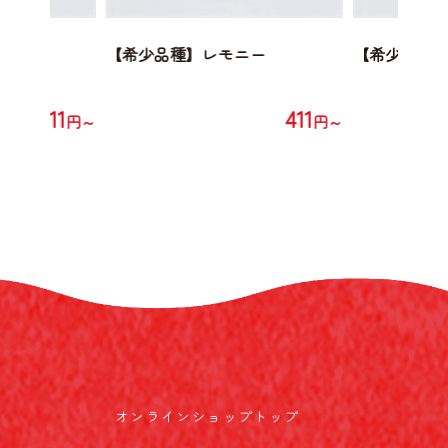
ニー
【希少品種】レモニー
【希少品種
411
411
円～
円～
オンラインショップトップ