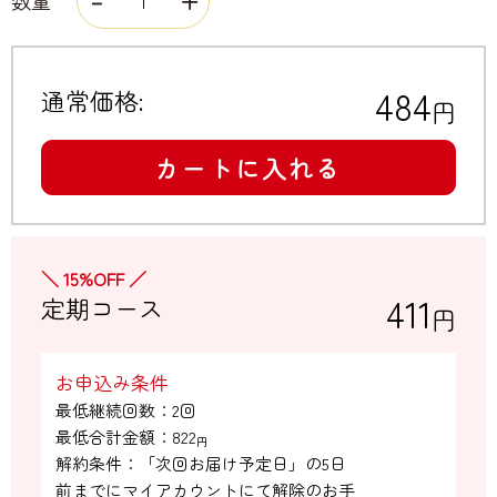
数量
484
通常価格:
円
カートに入れる
＼ 15%OFF ／
411
定期コース
円
お申込み条件
最低継続回数：2回

最低合計金額：
822
円
解約条件：「次回お届け予定日」の5日

前までにマイアカウントにて解除のお手
