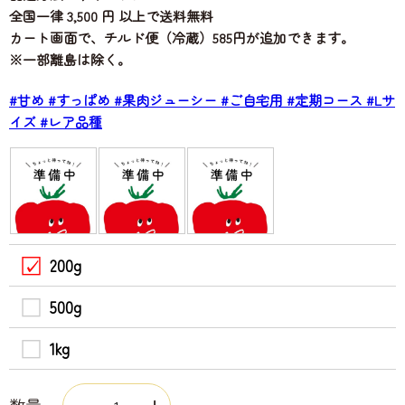
全国一律 3,500 円 以上で送料無料
カート画面で、チルド便（冷蔵）585円が追加できます。
※一部離島は除く。
#甘め
#すっぱめ
#果肉ジューシー
#ご自宅用
#定期コース
#Lサ
イズ
#レア品種
200g
500g
1kg