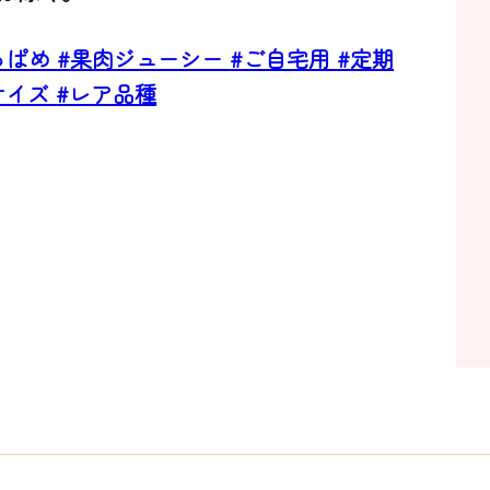
っぱめ
#果肉ジューシー
#ご自宅用
#定期
サイズ
#レア品種