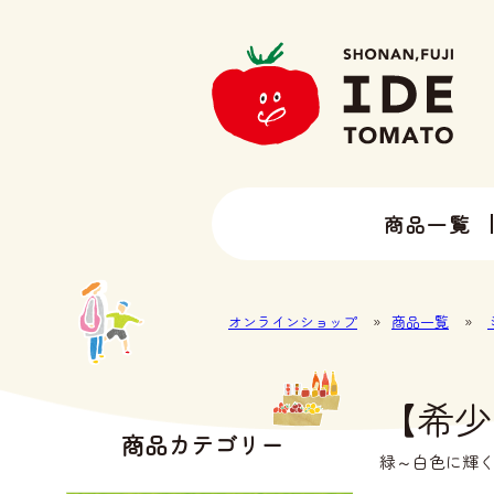
商品一覧
13種類以上のトマトラインナップ
井出トマト農園の全ラインナップ
オンラインショップ
»
商品一覧
»
【希少
商品カテゴリー
緑～白色に輝く