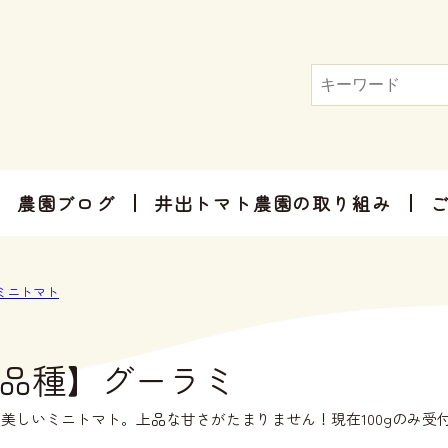
農園ブログ
井出トマト農園の取り組み
トマト屋さんだからできる加工品
お手軽にお楽しみ頂けるセット商品
お祝いやご挨拶、感謝のお気持ちに
ミニトマト
品種】グーラミ
美しいミニトマト。上品な甘さがたまりません！現在100gのみ受