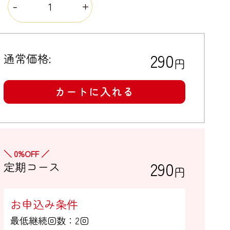
量
290
通常価格:
円
カートに入れる
＼ 0%OFF ／
290
定期コース
円
お申込み条件
最低継続回数：2回
