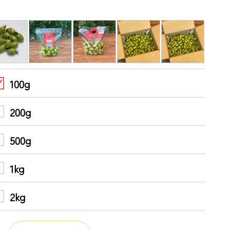
100g
200g
500g
1kg
2kg