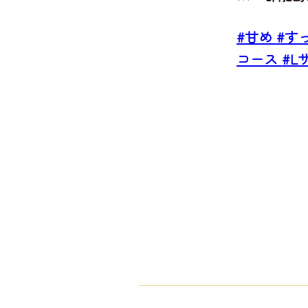
#甘め
#す
コース
#L