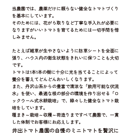
当農園では、
農薬だけに頼らない健全なトマトづくり
を基本にしています。
そのためには、花がら取りなど丁寧な手入れが必要に
なりますがいいトマトを育てるためには一切手間を惜
しみません。
たとえば雑草が生やさないように防草シートを全面に
張り、ハウス内の衛生状態をきれいに保つことも大切
です。
トマトは1本1本の樹に十分に光を当てることによって
養分を蓄えてどんどんおいしくなります。
また、丹沢山系からの豊富で清涼な「飲用可能な伏流
水」を使い、
最適な根の部分の環境を作り出せる「ロ
ックウール式水耕栽培」
で、緑々した健全なトマト栽
培をしています。
種まき～栽培～収穫～荷造りまですべて農園で、一貫
した体制
でお客様にお応えします。
井出トマト農園の自慢のミニトマトを贅沢に