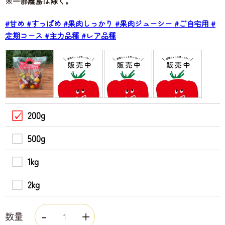
※一部離島は除く。
#甘め
#すっぱめ
#果肉しっかり
#果肉ジューシー
#ご自宅用
#
定期コース
#主力品種
#レア品種
200g
500g
1kg
2kg
数量