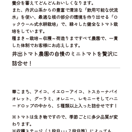
養分を蓄えてどんどんおいしくなります。
また、丹沢山系からの豊富で清涼な「飲用可能な伏流
水」を使い、
最適な根の部分の環境を作り出せる「ロ
ックウール式水耕栽培」
で、緑々した健全なトマト栽
培をしています。
種まき～栽培～収穫～荷造りまですべて農園で、一貫
した体制
でお客様にお応えします。
井出トマト農園の自慢のミニトマトを贅沢に
詰合せ！
華こまち、アイコ、イエローアイコ、トスカーナバイ
オレット、グーラミ、オレニー、レモニーそしてハニ
ードロップの中から、
５種類以上入った詰合せ
です！
※トマトは生き物ですので、季節ごとに多少品質が変
わります。
※収穫ステージ（１段目･･･７段目等）によっても、