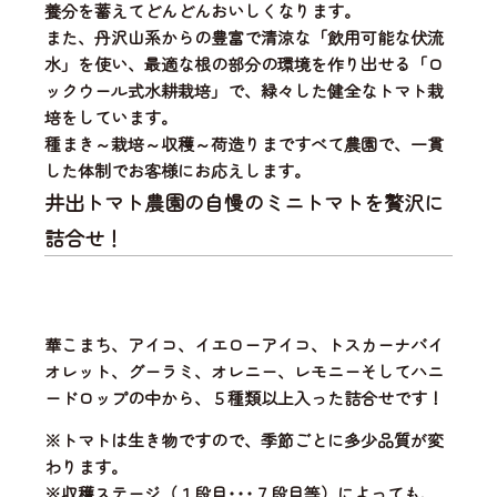
養分を蓄えてどんどんおいしくなります。
また、丹沢山系からの豊富で清涼な「飲用可能な伏流
水」を使い、
最適な根の部分の環境を作り出せる「ロ
ックウール式水耕栽培」
で、緑々した健全なトマト栽
培をしています。
種まき～栽培～収穫～荷造りまですべて農園で、一貫
した体制
でお客様にお応えします。
井出トマト農園の自慢のミニトマトを贅沢に
詰合せ！
華こまち、アイコ、イエローアイコ、トスカーナバイ
オレット、グーラミ、オレニー、レモニーそしてハニ
ードロップの中から、
５種類以上入った詰合せ
です！
※トマトは生き物ですので、季節ごとに多少品質が変
わります。
※収穫ステージ（１段目･･･７段目等）によっても、