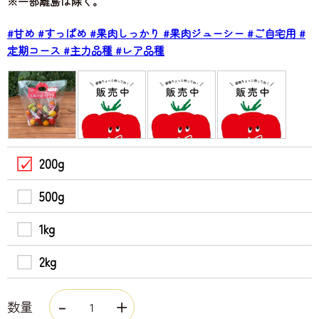
※一部離島は除く。
#甘め
#すっぱめ
#果肉しっかり
#果肉ジューシー
#ご自宅用
#
定期コース
#主力品種
#レア品種
200g
500g
1kg
2kg
数量