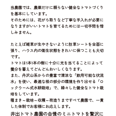
当農園では、
農薬だけに頼らない健全なトマトづくり
を基本にしています。
そのためには、花がら取りなど丁寧な手入れが必要に
なりますがいいトマトを育てるためには一切手間を惜
しみません。
たとえば雑草が生やさないように防草シートを全面に
張り、ハウス内の衛生状態をきれいに保つことも大切
です。
トマトは1本1本の樹に十分に光を当てることによって
養分を蓄えてどんどんおいしくなります。
また、丹沢山系からの豊富で清涼な「飲用可能な伏流
水」を使い、
最適な根の部分の環境を作り出せる「ロ
ックウール式水耕栽培」
で、緑々した健全なトマト栽
培をしています。
種まき～栽培～収穫～荷造りまですべて農園で、一貫
した体制
でお客様にお応えします。
井出トマト農園の自慢のミニトマトを贅沢に