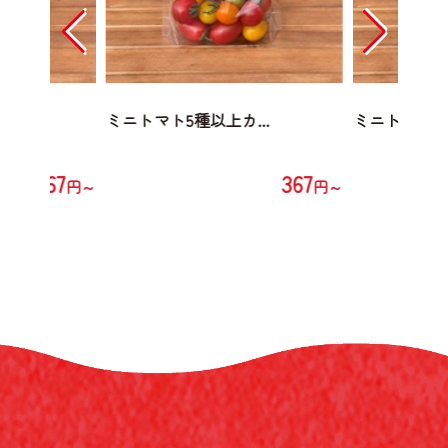
..
ミニトマト5種以上カ...
ミニトマト5種
367
367
円～
円～