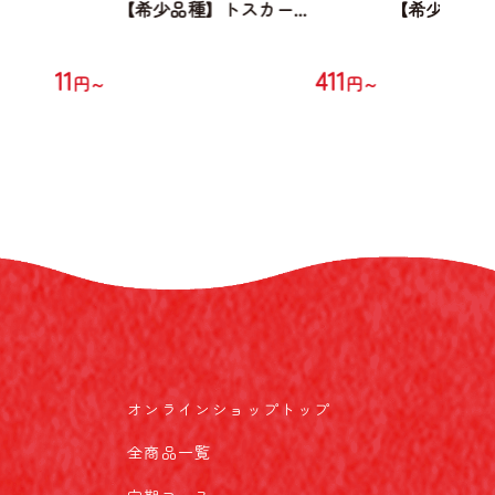
...
【希少品種】トスカー...
【希少品種】ト
411
411
円～
円～
オンラインショップトップ
全商品一覧