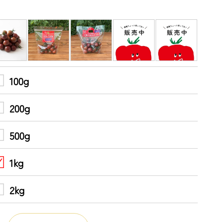
100g
200g
500g
1kg
2kg