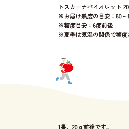
トスカーナバイオレット 200
※お届け熟度の目安：80～1
※糖度目安：6度前後
※夏季は気温の関係で糖度
1果、20ｇ前後です。