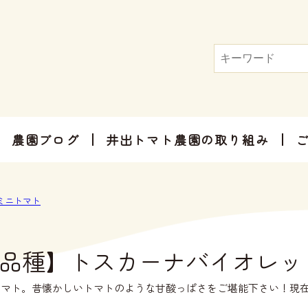
農園ブログ
井出トマト農園の取り組み
トマト屋さんだからできる加工品
お手軽にお楽しみ頂けるセット商品
お祝いやご挨拶、感謝のお気持ちに
ミニトマト
品種】トスカーナバイオレッ
マト。昔懐かしいトマトのような甘酸っぱさをご堪能下さい！現在1