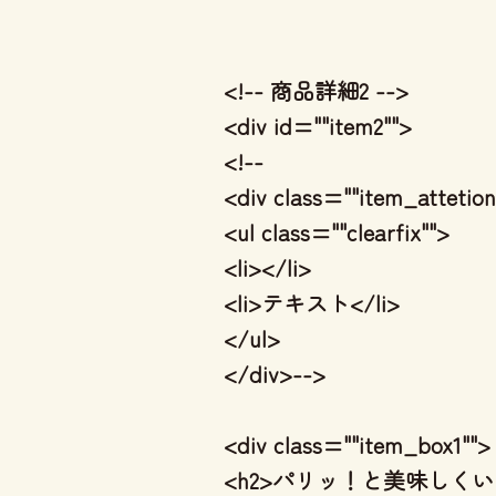
<!-- 商品詳細2 -->
<div id=""item2"">
<!--
<div class=""item_attetion
<ul class=""clearfix"">
<li></li>
<li>テキスト</li>
</ul>
</div>-->
<div class=""item_box1"">
<h2>パリッ！と美味しくいた