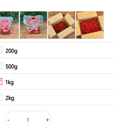
200g
500g
1kg
2kg
量