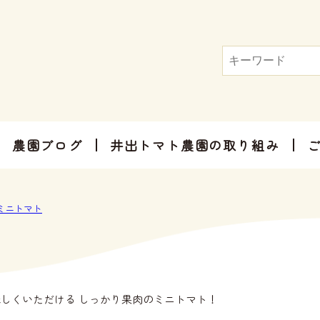
農園ブログ
井出トマト農園の取り組み
トマト屋さんだからできる加工品
お手軽にお楽しみ頂けるセット商品
お祝いやご挨拶、感謝のお気持ちに
ミニトマト
しくいただける しっかり果肉のミニトマト！