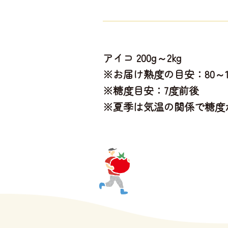
アイコ 200g～2kg
※お届け熟度の目安：80～1
※糖度目安：7度前後
※夏季は気温の関係で糖度