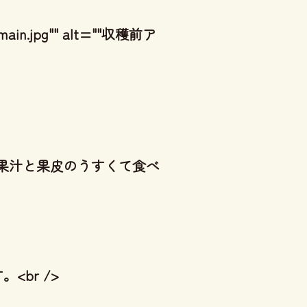
o/main.jpg"" alt=""収穫前ア
な果汁と果皮のうすくて食べ
<br />