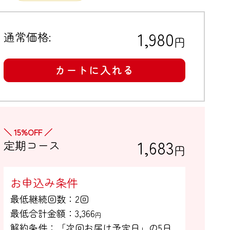
1,980
通常価格:
円
カートに入れる
＼ 15%OFF ／
1,683
定期コース
円
お申込み条件
最低継続回数：2回

最低合計金額：
3,366
円
解約条件：「次回お届け予定日」の5日
