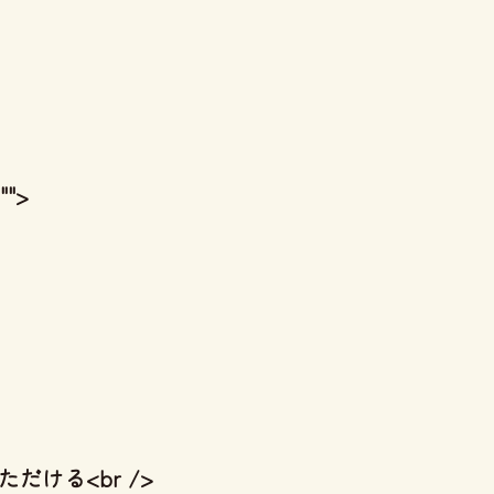
"">
だける<br />