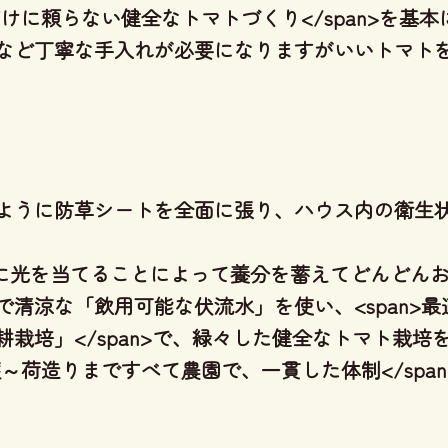
だけに頼らない健全なトマトづくり</span>を基本に
など丁寧な手入れが必要になりますがいいトマト
ように防草シートを全面に張り、ハウス内の衛生
に光を当てることによって養分を蓄えてどんどんおい
清涼な「飲用可能な伏流水」を使い、<span>
栽培」</span>で、緑々した健全なトマト栽培をし
収穫～荷造りまですべて農園で、一貫した体制</spa