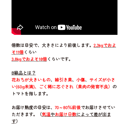
個数は目安で、大きさにより前後します。
2.3kgでおよ
そ11個
くらい
3.8kgでおよそ18個
くらいです。
B級品とは？
花おちが大きいもの
、
線引き果
、
小傷
、
サイズが小さ
い(60g未満)、ごく稀に芯ぐされ（果肉の発育不良）
の
トマトを指します。
お届け熟度の目安は、
70～80％前後
でお届けさせてい
ただきます。（
気温
や
お届け日数
によって差が出ま
す
）