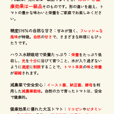
康効果は一級品
そのものです。形の違いを超え、ト
マトの豊かな味わいと栄養をご家庭でお楽しみくださ
い。
糖度5?6％の自然な甘さ：
甘みが強く、
フレッシュな
風味
が特徴。
自然
の
甘さ
で、さまざまな料理にもぴっ
たりです。
ハウス水耕栽培で栄養たっぷり：
栄養
をたっぷり吸
収し、
光
を
十分
に浴びて育つこと、水が入り過ぎない
ように
適度
に
制限
することで、
トマト本来
の
味
と
栄養
が
凝縮
されます。
減農薬で安全安心：
イースト菌、納豆菌、酵母
を利
用した
減農薬栽培
。自然の力で育ったトマトは、安全
で健康的。
健康効果に優れた大玉トマト：
リコピン
や
ビタミン