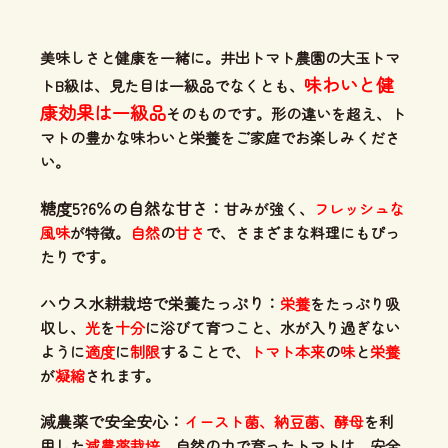
美味しさと健康を一緒に。井出トマト農園の大玉トマ
味わいと健
トB級は、見た目は一級品でなくとも、
康効果は一級品
そのものです。形の違いを超え、ト
マトの豊かな味わいと栄養をご家庭でお楽しみくださ
い。
糖度5?6％の自然な甘さ：
甘みが強く、
フレッシュな
風味
が特徴。
自然
の
甘さ
で、さまざまな料理にもぴっ
たりです。
ハウス水耕栽培で栄養たっぷり：
栄養
をたっぷり吸
収し、
光
を
十分
に浴びて育つこと、水が入り過ぎない
ように
適度
に
制限
することで、
トマト本来
の
味
と
栄養
が
凝縮
されます。
減農薬で安全安心：
イースト菌、納豆菌、酵母
を利
用した
減農薬栽培
。自然の力で育ったトマトは、安全