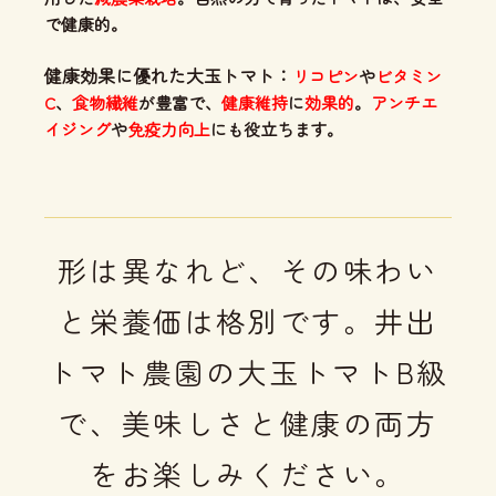
で健康的。
健康効果に優れた大玉トマト：
リコピン
や
ビタミン
C
、
食物繊維
が豊富で、
健康維持
に
効果的
。
アンチエ
イジング
や
免疫力向上
にも役立ちます。
形は異なれど、その味わい
と栄養価は格別です。井出
トマト農園の大玉トマトB級
で、美味しさと健康の両方
をお楽しみください。