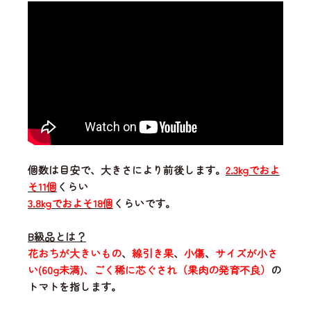
個数は目安で、大きさにより前後します。
2.3kgでおよ
そ11個
くらい
3.8kgでおよそ18個
くらいです。
B級品とは？
花おちが大きいもの
、
線引き果
、
小傷
、
サイズが小さ
い(60g未満)、ごく稀に芯ぐされ（果肉の発育不良）
の
トマトを指します。