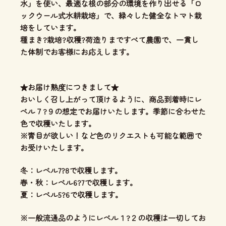
水」を使い、
最適な根の部分の環境を作り出せる「ロ
ックウール式水耕栽培」
で、緑々した健全なトマト栽
培をしています。
種まき?栽培?収穫?荷造りまですべて農園で、一貫し
た体制
でお客様にお応えします。
★お届け熟度につきまして★
おいしく召し上がって頂けるように、商品到着時にレ
ベル７?９の想定でお届けいたします。季節に合わせた
色で収穫いたします。
※青目が欲しい！など色のリクエストも可能な範囲で
お受けいたします。
冬：レベル7?8で収穫します。
春・秋：レベル6?7で収穫します。
夏：レベル5?6で収穫します。
※一般流通品のようにレベル１?２の収穫は一切してお