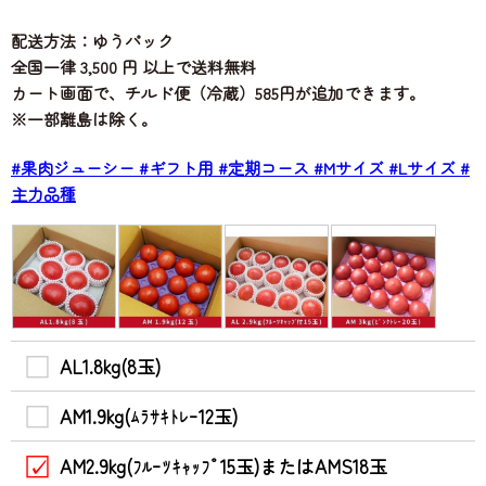
配送方法：ゆうパック
全国一律 3,500 円 以上で送料無料
カート画面で、チルド便（冷蔵）585円が追加できます。
※一部離島は除く。
#果肉ジューシー
#ギフト用
#定期コース
#Mサイズ
#Lサイズ
#
主力品種
AL1.8kg(8玉)
AM1.9kg(ﾑﾗｻｷﾄﾚｰ12玉)
AM2.9kg(ﾌﾙｰﾂｷｬｯﾌﾟ15玉)またはAMS18玉