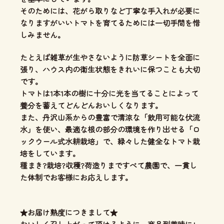
そのためには、花がら取りなど丁寧な手入れが必要に
なりますがいいトマトを育てるためには一切手間を惜
しみません。
たとえば雑草が生やさないように防草シートを全面に
張り、ハウス内の衛生状態をきれいに保つことも大切
です。
トマトは1本1本の樹に十分に光を当てることによって
養分を蓄えてどんどんおいしくなります。
また、丹沢山系からの豊富で清涼な「飲用可能な伏流
水」を使い、
最適な根の部分の環境を作り出せる「ロ
ックウール式水耕栽培」
で、緑々した健全なトマト栽
培をしています。
種まき?栽培?収穫?荷造りまですべて農園で、一貫し
た体制
でお客様にお応えします。
★お届け熟度につきまして★