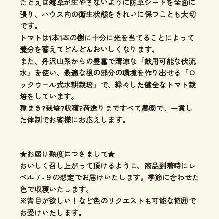
たとえば雑草が生やさないように防草シートを全面に
張り、ハウス内の衛生状態をきれいに保つことも大切
です。
トマトは1本1本の樹に十分に光を当てることによって
養分を蓄えてどんどんおいしくなります。
また、丹沢山系からの豊富で清涼な「飲用可能な伏流
水」を使い、
最適な根の部分の環境を作り出せる「ロ
ックウール式水耕栽培」
で、緑々した健全なトマト栽
培をしています。
種まき?栽培?収穫?荷造りまですべて農園で、一貫し
た体制
でお客様にお応えします。
★お届け熟度につきまして★
おいしく召し上がって頂けるように、商品到着時にレ
ベル７-９の想定でお届けいたします。季節に合わせた
色で収穫いたします。
※青目が欲しい！など色のリクエストも可能な範囲で
お受けいたします。