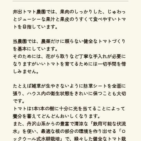
井出トマト農園では、
果肉のしっかりした、じゅわっ
とジューシーな果汁と果皮のうすくて食べやすいトマ
ト
を目指しています。
当農園では、
農薬だけに頼らない健全なトマトづくり
を基本にしています。
そのためには、花がら取りなど丁寧な手入れが必要に
なりますがいいトマトを育てるためには一切手間を惜
しみません。
たとえば雑草が生やさないように防草シートを全面に
張り、ハウス内の衛生状態をきれいに保つことも大切
です。
トマトは1本1本の樹に十分に光を当てることによって
養分を蓄えてどんどんおいしくなります。
また、丹沢山系からの豊富で清涼な「飲用可能な伏流
水」を使い、
最適な根の部分の環境を作り出せる「ロ
ックウール式水耕栽培」
で、緑々した健全なトマト栽