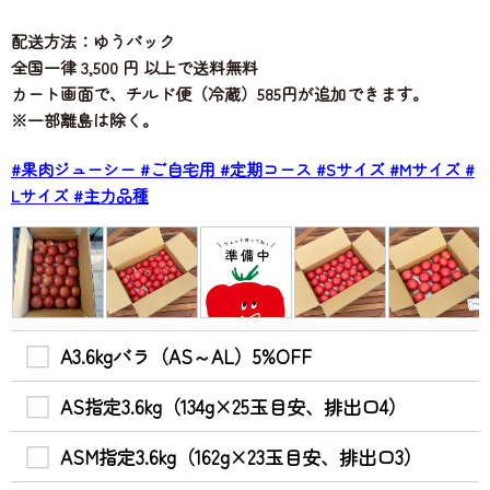
配送方法：ゆうパック
全国一律 3,500 円 以上で送料無料
カート画面で、チルド便（冷蔵）585円が追加できます。
※一部離島は除く。
#果肉ジューシー
#ご自宅用
#定期コース
#Sサイズ
#Mサイズ
#
Lサイズ
#主力品種
A3.6kgバラ（AS～AL）5%OFF
AS指定3.6kg（134g×25玉目安、排出口4）
ASM指定3.6kg（162g×23玉目安、排出口3）