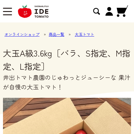
オンラインショップ
»
商品一覧
»
大玉トマト
大玉A級3.6kg［バラ、S指定、M指
定、L指定］
井出トマト農園のじゅわっとジューシーな 果汁
が自慢の大玉トマト！