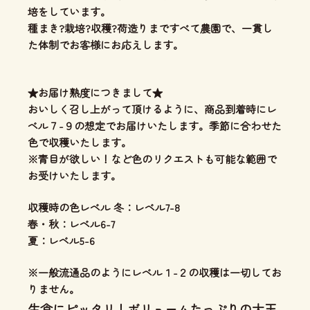
培をしています。
種まき?栽培?収穫?荷造りまですべて農園で、一貫し
た体制
でお客様にお応えします。
★お届け熟度につきまして★
おいしく召し上がって頂けるように、商品到着時にレ
ベル７-９の想定でお届けいたします。季節に合わせた
色で収穫いたします。
※青目が欲しい！など色のリクエストも可能な範囲で
お受けいたします。
収穫時の色レベル 冬：レベル7-8
春・秋：レベル6-7
夏：レベル5-6
※一般流通品のようにレベル１-２の収穫は一切してお
りません。
生食にピッタリ！ボリュームたっぷりの大玉