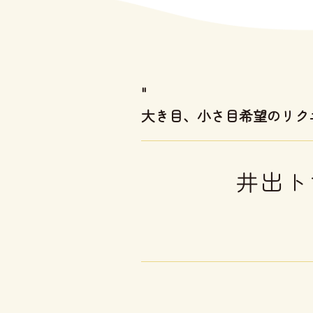
"
大き目、小さ目希望のリク
井出ト