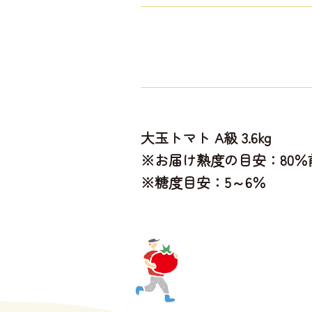
大玉トマト A級 3.6kg
※お届け熟度の目安：80
※糖度目安：5～6％