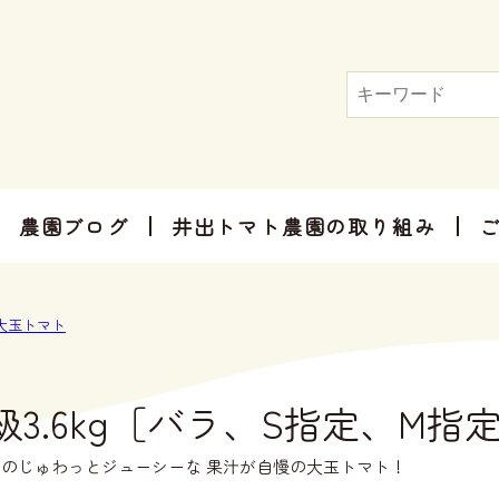
農園ブログ
井出トマト農園の取り組み
トマト屋さんだからできる加工品
お手軽にお楽しみ頂けるセット商品
お祝いやご挨拶、感謝のお気持ちに
大玉トマト
級3.6kg［バラ、S指定、M指
のじゅわっとジューシーな 果汁が自慢の大玉トマト！