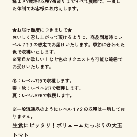
種まき?栽培?収穫?荷造りまですべて農園で、一貫し
た体制
でお客様にお応えします。
★お届け熟度につきまして★
おいしく召し上がって頂けるように、商品到着時にレ
ベル７?９の想定でお届けいたします。季節に合わせた
色で収穫いたします。
※青目が欲しい！など色のリクエストも可能な範囲で
お受けいたします。
冬：レベル7?8で収穫します。
春・秋：レベル6?7で収穫します。
夏：レベル5?6で収穫します。
※一般流通品のようにレベル１?２の収穫は一切してお
りません。
生食にピッタリ！ボリュームたっぷりの大玉
トマト