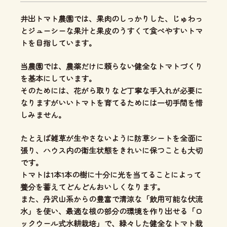
井出トマト農園では、
果肉のしっかりした、じゅわっ
とジューシーな果汁と果皮のうすくて食べやすいトマ
ト
を目指しています。
当農園では、
農薬だけに頼らない健全なトマトづくり
を基本にしています。
そのためには、花がら取りなど丁寧な手入れが必要に
なりますがいいトマトを育てるためには一切手間を惜
しみません。
たとえば雑草が生やさないように防草シートを全面に
張り、ハウス内の衛生状態をきれいに保つことも大切
です。
トマトは1本1本の樹に十分に光を当てることによって
養分を蓄えてどんどんおいしくなります。
また、丹沢山系からの豊富で清涼な「飲用可能な伏流
水」を使い、
最適な根の部分の環境を作り出せる「ロ
ックウール式水耕栽培」
で、緑々した健全なトマト栽