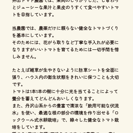
井出トマト農園では、
果肉のしっかりした、じゅわっ
とジューシーな果汁と果皮のうすくて食べやすいトマ
ト
を目指しています。
当農園では、
農薬だけに頼らない健全なトマトづくり
を基本にしています。
そのためには、花がら取りなど丁寧な手入れが必要に
なりますがいいトマトを育てるためには一切手間を惜
しみません。
たとえば雑草が生やさないように防草シートを全面に
張り、ハウス内の衛生状態をきれいに保つことも大切
です。
トマトは1本1本の樹に十分に光を当てることによって
養分を蓄えてどんどんおいしくなります。
また、丹沢山系からの豊富で清涼な「飲用可能な伏流
水」を使い、
最適な根の部分の環境を作り出せる「ロ
ックウール式水耕栽培」
で、緑々した健全なトマト栽
培をしています。