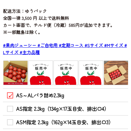
配送方法：ゆうパック
全国一律 3,500 円 以上で送料無料
カート画面で、チルド便（冷蔵）585円が追加できます。
※一部離島は除く。
#果肉ジューシー
#ご自宅用
#定期コース
#Sサイズ
#Mサイズ
#
Lサイズ
#主力品種
AS～ALバラ詰め2.3kg
AS指定 2.3kg（134g×17玉目安、排出口4）
ASM指定 2.3kg（162g×14玉目安、排出口3）