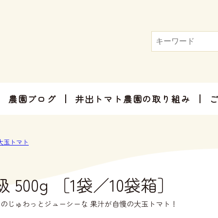
農園ブログ
井出トマト農園の取り組み
トマト屋さんだからできる加工品
お手軽にお楽しみ頂けるセット商品
お祝いやご挨拶、感謝のお気持ちに
大玉トマト
 500g ［1袋／10袋箱］
のじゅわっとジューシーな 果汁が自慢の大玉トマト！