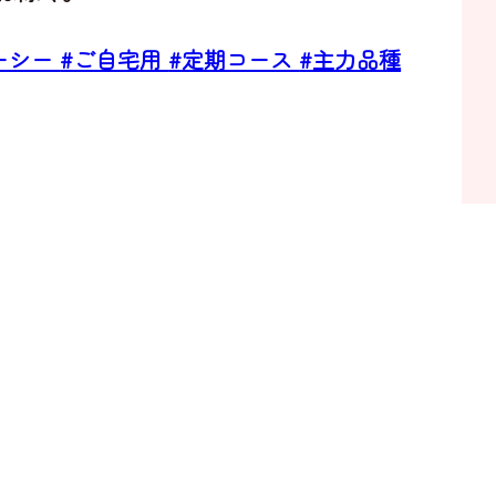
ーシー
#ご自宅用
#定期コース
#主力品種