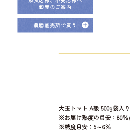
飲食店様、小売店様へ
卸売のご案内
農園直売所で買う
大玉トマト A級 500g袋
※お届け熟度の目安：80
※糖度目安：5～6％