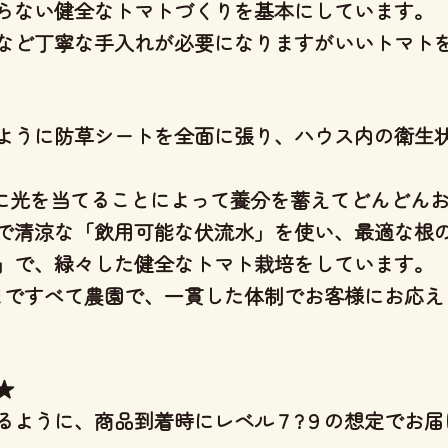
らない健全なトマトづくり
を基本にしています。
など丁寧な手入れが必要になりますがいいトマト
ように防草シートを全面に張り、ハウス内の衛生
分に光を当てることによって養分を蓄えてどんどん
で清涼な「飲用可能な伏流水」を使い、
最適な根
」
で、緑々した健全なトマト栽培をしています。
りまですべて農園で、一貫した体制
でお客様にお応え
★
るように、商品到着時にレベル７?９の想定でお届