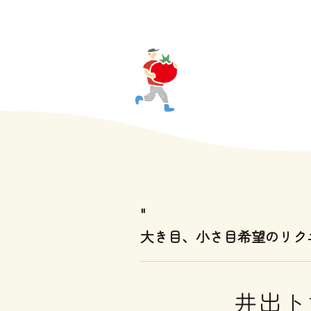
"
大き目、小さ目希望のリク
井出ト