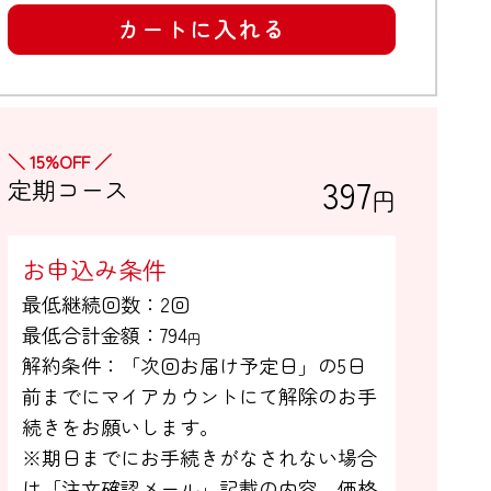
カートに入れる
＼ 15%OFF ／
397
定期コース
円
お申込み条件
最低継続回数：2回

最低合計金額：
794
円
解約条件：「次回お届け予定日」の5日

前までにマイアカウントにて解除のお手

続きをお願いします。

※期日までにお手続きがなされない場合

は「注文確認メール」記載の内容、価格