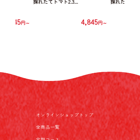
.
採れたてトマト2.3...
採れたてトマト2
4,845
4,845
円～
円～
オンラインショップトップ
全商品一覧
定期コース