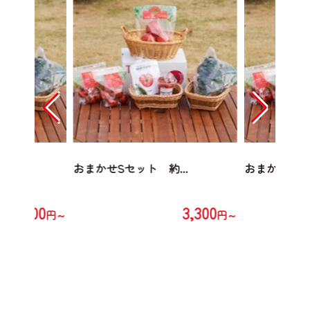
..
おまかせSセット 約...
おまかせSセッ
3,300
3,300
円～
円～