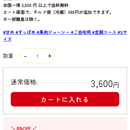
全国一律 3,500 円 以上で送料無料
カート画面で、チルド便（冷蔵）585円が追加できます。
※一部離島は除く。
#甘め
#すっぱめ
#果肉ジューシー
#ご自宅用
#定期コース
#Sサ
イズ
数量
3,600
通常価格:
円
カートに入れる
＼ 8%OFF ／