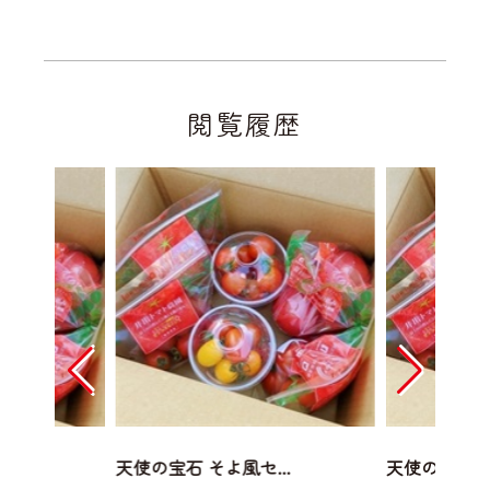
閲覧履歴
..
天使の宝石 そよ風セ...
天使の宝石 そ