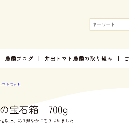
農園ブログ
井出トマト農園の取り組み
トマト屋さんだからできる加工品
お手軽にお楽しみ頂けるセット商品
お祝いやご挨拶、感謝のお気持ちに
トマトセット
の宝石箱 700g
0個以上、彩り鮮やかにちりばめました！