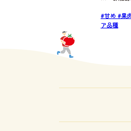
#甘め
#果
ア品種