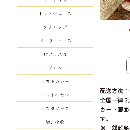
トマトジュース
ケチャップ
バーガーソース
ピクルス液
ジャム
トマトカレー
配送方法：
トマトハヤシ
全国一律 3
カート画面
パスタソース
す。
袋、小物
※一部離島