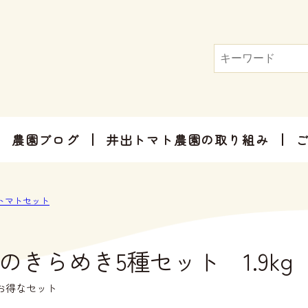
農園ブログ
井出トマト農園の取り組み
トマト屋さんだからできる加工品
お手軽にお楽しみ頂けるセット商品
お祝いやご挨拶、感謝のお気持ちに
トマトセット
のきらめき5種セット 1.9kg
お得なセット