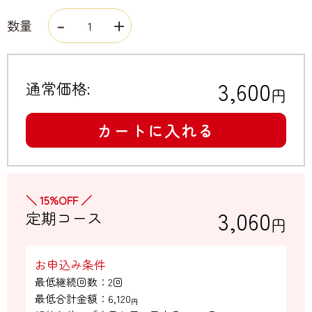
数量
3,600
通常価格:
円
カートに入れる
＼ 15%OFF ／
3,060
定期コース
円
お申込み条件
最低継続回数：2回

最低合計金額：
6,120
円