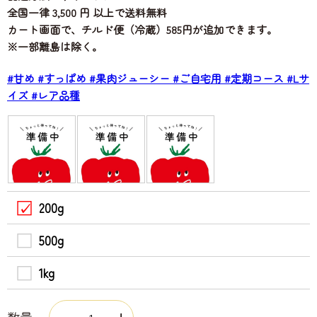
全国一律 3,500 円 以上で送料無料
カート画面で、チルド便（冷蔵）585円が追加できます。
※一部離島は除く。
#甘め
#すっぱめ
#果肉ジューシー
#ご自宅用
#定期コース
#Lサ
イズ
#レア品種
200g
500g
1kg