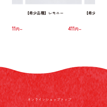
ニー
【希少品種】レモニー
【希少品種
411
411
円～
円～
オンラインショップトップ