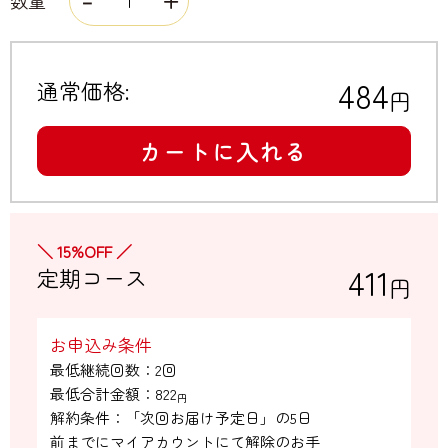
数量
484
通常価格:
円
カートに入れる
＼ 15%OFF ／
411
定期コース
円
お申込み条件
最低継続回数：2回

最低合計金額：
822
円
解約条件：「次回お届け予定日」の5日

前までにマイアカウントにて解除のお手
