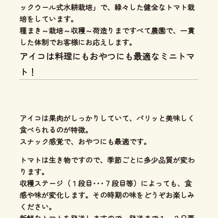
ックウール式水耕栽培」
で、緑々した健全なトマト栽
培をしています。
種まき～栽培～収穫～荷造りまですべて農園で、一貫
した体制
でお客様にお応えします。
アイコは料理にもおやつにも最適なミニトマ
ト！
アイコは果肉がしっかり
していて、
パリッと美味しく
食べられる
のが特徴。
スナック感覚で、
おやつにも最適
です。
トマトは生き物ですので、季節ごとに多少品質が変わ
ります。
収穫ステージ（１段目･･･７段目等）によっても、食
感や味が変化します。その時期の味をどうぞお楽しみ
ください。