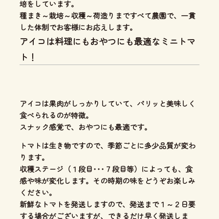
培をしています。
種まき～栽培～収穫～荷造りまですべて農園で、一貫
した体制
でお客様にお応えします。
アイコは料理にもおやつにも最適なミニトマ
ト！
アイコは果肉がしっかり
していて、
パリッと美味しく
食べられる
のが特徴。
スナック感覚で、
おやつにも最適
です。
トマトは生き物ですので、季節ごとに多少品質が変わ
ります。
収穫ステージ（１段目･･･７段目等）によっても、食
感や味が変化します。その時期の味をどうぞお楽しみ
ください。
新鮮なトマトを発送しますので、発送まで１～２日要
する場合がございますが、できるだけ早く発送しま