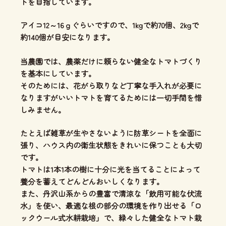
ト
を目指しています。
アイコ12～16ｇぐらいですので、1kgで約70個、2kgで
約140個が目安になります。
当農園では、
農薬だけに頼らない健全なトマトづくり
を基本にしています。
そのためには、花がら取りなど丁寧な手入れが必要に
なりますがいいトマトを育てるためには一切手間を惜
しみません。
たとえば雑草が生やさないように防草シートを全面に
張り、ハウス内の衛生状態をきれいに保つことも大切
です。
トマトは1本1本の樹に十分に光を当てることによって
養分を蓄えてどんどんおいしくなります。
また、丹沢山系からの豊富で清涼な「飲用可能な伏流
水」を使い、
最適な根の部分の環境を作り出せる「ロ
ックウール式水耕栽培」
で、緑々した健全なトマト栽