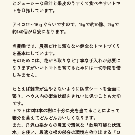
とジューシーな果汁と果皮のうすくて食べやすいトマ
ト
を目指しています。
アイコ12～16ｇぐらいですので、1kgで約70個、2kgで
約140個が目安になります。
当農園では、
農薬だけに頼らない健全なトマトづくり
を基本にしています。
そのためには、花がら取りなど丁寧な手入れが必要に
なりますがいいトマトを育てるためには一切手間を惜
しみません。
たとえば雑草が生やさないように防草シートを全面に
張り、ハウス内の衛生状態をきれいに保つことも大切
です。
トマトは1本1本の樹に十分に光を当てることによって
養分を蓄えてどんどんおいしくなります。
また、丹沢山系からの豊富で清涼な「飲用可能な伏流
水」を使い、
最適な根の部分の環境を作り出せる「ロ