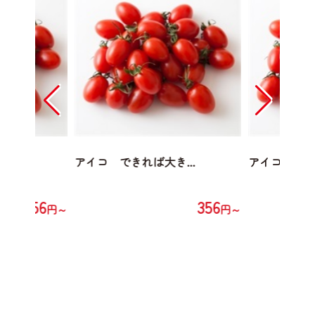
...
アイコ できれば大き...
アイコ できれ
356
356
円～
円～