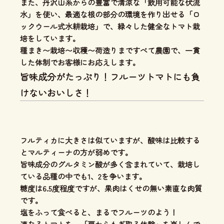
また、丹沢山系からの豊富で清涼な「飲用可能な伏流
水」を使い、
最適な根の部分の環境を作り出せる「ロ
ックウール式水耕栽培」
で、緑々した健全なトマト栽
培をしています。
種まき〜栽培〜収穫〜荷造りまですべて農園で、一貫
した体制
でお客様にお応えします。
旨味成分がたっぷり！フルーツトマトにも負
けないおいしさ！
フルティカに大きさは似ていますが、酸味は比較する
とマルティーナの方が弱めです。
旨味成分のグルタミン酸が多く
含まれていて、
栽培し
ている品種の中でも1、2を争います。
糖度は6.5度程度ですが、果肉はくせの無い素直な肉質
です。
塩をふって食べると、
まるでフルーツのよう！