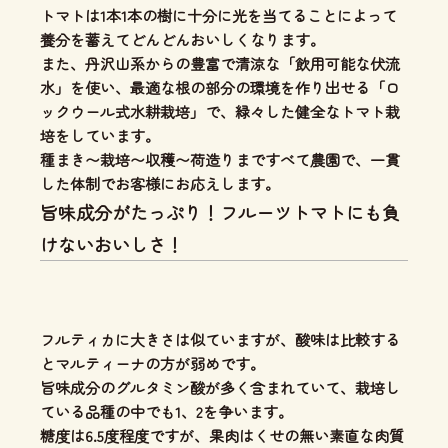
トマトは1本1本の樹に十分に光を当てることによって
養分を蓄えてどんどんおいしくなります。
また、丹沢山系からの豊富で清涼な「飲用可能な伏流
水」を使い、
最適な根の部分の環境を作り出せる「ロ
ックウール式水耕栽培」
で、緑々した健全なトマト栽
培をしています。
種まき〜栽培〜収穫〜荷造りまですべて農園で、一貫
した体制
でお客様にお応えします。
旨味成分がたっぷり！フルーツトマトにも負
けないおいしさ！
フルティカに大きさは似ていますが、酸味は比較する
とマルティーナの方が弱めです。
旨味成分のグルタミン酸が多く
含まれていて、
栽培し
ている品種の中でも1、2を争います。
糖度は6.5度程度ですが、果肉はくせの無い素直な肉質