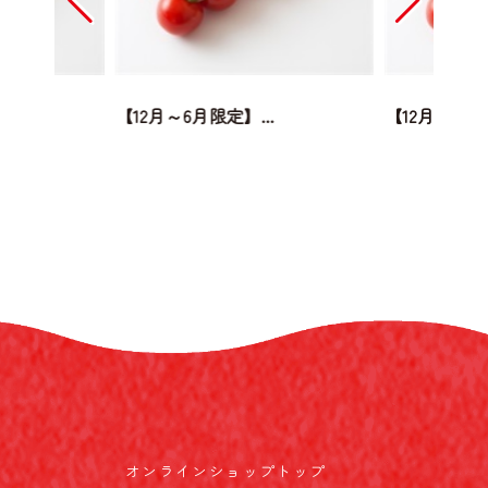
.
【12月～6月限定】...
【12月～6月限
オンラインショップトップ