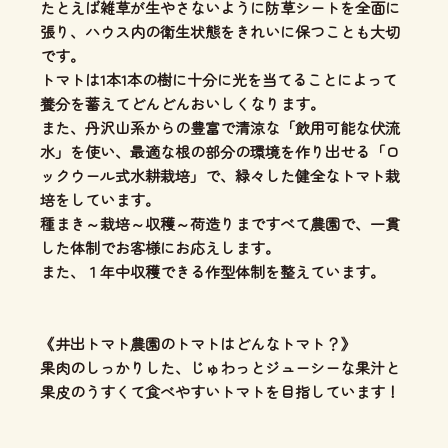
たとえば雑草が生やさないように防草シートを全面に
張り、ハウス内の衛生状態をきれいに保つことも大切
です。
トマトは1本1本の樹に十分に光を当てることによって
養分を蓄えてどんどんおいしくなります。
また、丹沢山系からの豊富で清涼な「飲用可能な伏流
水」を使い、最適な根の部分の環境を作り出せる「ロ
ックウール式水耕栽培」で、緑々した健全なトマト栽
培をしています。
種まき～栽培～収穫～荷造りまですべて農園で、一貫
した体制でお客様にお応えします。
また、１年中収穫できる作型体制を整えています。
《井出トマト農園のトマトはどんなトマト？》
果肉のしっかりした、じゅわっとジューシーな果汁と
果皮のうすくて食べやすいトマトを目指しています！