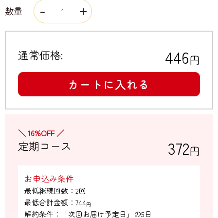
数量
446
通常価格:
円
カートに入れる
＼ 16%OFF ／
372
定期コース
円
お申込み条件
最低継続回数：2回

最低合計金額：
744
円
解約条件：「次回お届け予定日」の5日
