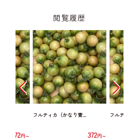
閲覧履歴
...
フルティカ（かなり青...
フルティカ（か
372
372
円～
円～