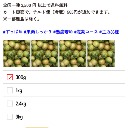
全国一律 3,500 円 以上で送料無料
カート画面で、チルド便（冷蔵）585円が追加できます。
※一部離島は除く。
#すっぱめ
#果肉しっかり
#熟度若め
#定期コース
#主力品種
300g
1kg
2.4kg
3kg