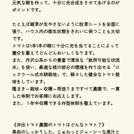
元気な樹を作って、十分に光合成をさせてあげるのが
ポイントです。
たとえば雑草が生やさないように防草シートを全面に
張り、ハウス内の衛生状態をきれいに保つことも大切
です。
トマトは1本1本の樹に十分に光を当てることによって
養分を蓄えてどんどんおいしくなります。
また、丹沢山系からの豊富で清涼な「飲用可能な伏流
水」を使い、最適な根の部分の環境を作り出せる「ロ
ックウール式水耕栽培」で、緑々した健全なトマト栽
培をしています。
種まき～栽培～収穫～荷造りまですべて農園で、一貫
した体制でお客様にお応えします。
また、１年中収穫できる作型体制を整えています。
《井出トマト農園のトマトはどんなトマト？》
果肉のしっかりした、じゅわっとジューシーな果汁と