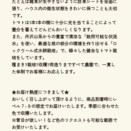
たとえば雑草が生やさないように防草シートを全面に
張り、ハウス内の衛生状態をきれいに保つことも大切
です。
トマトは1本1本の樹に十分に光を当てることによって
養分を蓄えてどんどんおいしくなります。
また、丹沢山系からの豊富で清涼な「飲用可能な伏流
水」を使い、
最適な根の部分の環境を作り出せる「ロ
ックウール式水耕栽培」
で、緑々した健全なトマト栽
培をしています。
種まき?栽培?収穫?荷造りまですべて農園で、一貫し
た体制
でお客様にお応えします。
★お届け熟度につきまして★
おいしく召し上がって頂けるように、商品到着時にレ
ベル７-９の想定でお届けいたします。季節に合わせた
色で収穫いたします。
※青目が欲しい！など色のリクエストも可能な範囲で
お受けいたします。