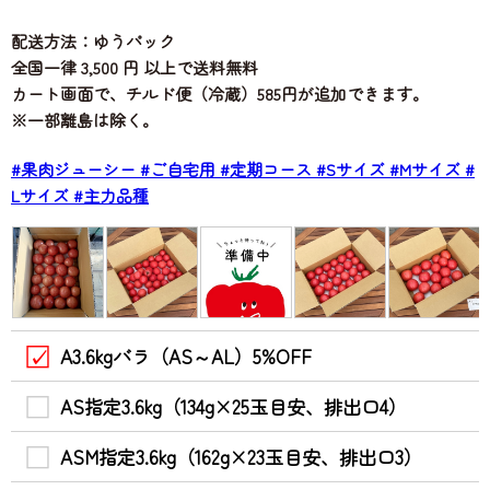
配送方法：ゆうパック
全国一律 3,500 円 以上で送料無料
カート画面で、チルド便（冷蔵）585円が追加できます。
※一部離島は除く。
#果肉ジューシー
#ご自宅用
#定期コース
#Sサイズ
#Mサイズ
#
Lサイズ
#主力品種
A3.6kgバラ（AS～AL）5%OFF
AS指定3.6kg（134g×25玉目安、排出口4）
ASM指定3.6kg（162g×23玉目安、排出口3）