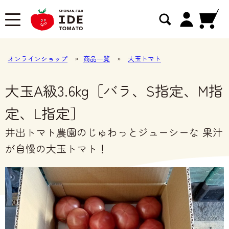
オンラインショップ
»
商品一覧
»
大玉トマト
大玉A級3.6kg［バラ、S指定、M指
定、L指定］
井出トマト農園のじゅわっとジューシーな 果汁
が自慢の大玉トマト！