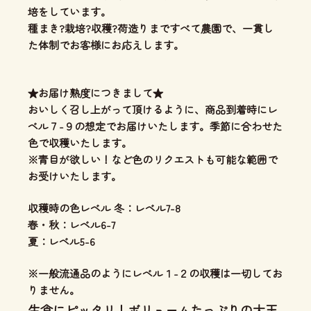
培をしています。
種まき?栽培?収穫?荷造りまですべて農園で、一貫し
た体制
でお客様にお応えします。
★お届け熟度につきまして★
おいしく召し上がって頂けるように、商品到着時にレ
ベル７-９の想定でお届けいたします。季節に合わせた
色で収穫いたします。
※青目が欲しい！など色のリクエストも可能な範囲で
お受けいたします。
収穫時の色レベル 冬：レベル7-8
春・秋：レベル6-7
夏：レベル5-6
※一般流通品のようにレベル１-２の収穫は一切してお
りません。
生食にピッタリ！ボリュームたっぷりの大玉