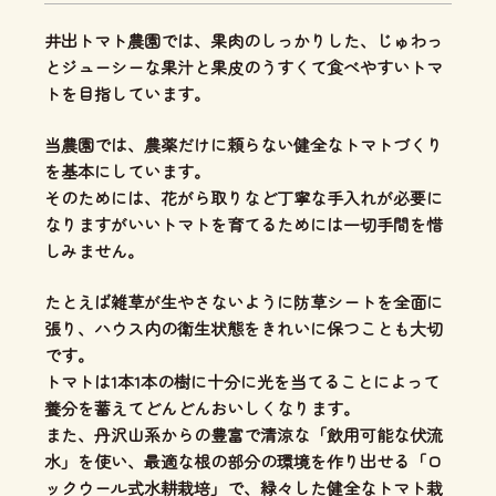
井出トマト農園では、
果肉のしっかりした、じゅわっ
とジューシーな果汁と果皮のうすくて食べやすいトマ
ト
を目指しています。
当農園では、
農薬だけに頼らない健全なトマトづくり
を基本にしています。
そのためには、花がら取りなど丁寧な手入れが必要に
なりますがいいトマトを育てるためには一切手間を惜
しみません。
たとえば雑草が生やさないように防草シートを全面に
張り、ハウス内の衛生状態をきれいに保つことも大切
です。
トマトは1本1本の樹に十分に光を当てることによって
養分を蓄えてどんどんおいしくなります。
また、丹沢山系からの豊富で清涼な「飲用可能な伏流
水」を使い、
最適な根の部分の環境を作り出せる「ロ
ックウール式水耕栽培」
で、緑々した健全なトマト栽