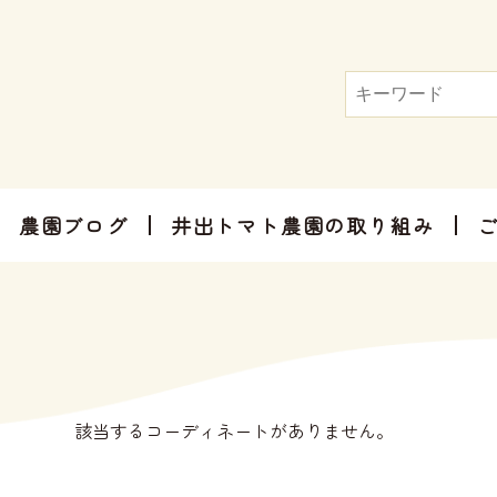
農園ブログ
井出トマト農園の取り組み
トマト屋さんだからできる加工品
お手軽にお楽しみ頂けるセット商品
お祝いやご挨拶、感謝のお気持ちに
該当するコーディネートがありません。