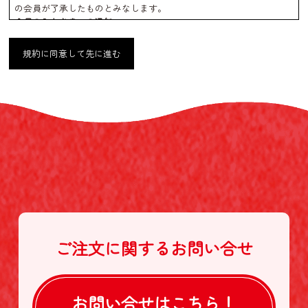
の会員が了承したものとみなします。
会員のみなさまへの通知
1. 本規約の変更のケース以外に当社が必要と判断した場合、当社は、
会員に対し随時必要な事項を通知します。
規約に同意して先に進む
2. 前項の通知は、当サイト上に表示した時点で全ての会員に通知した
ものとみなします。
会員登録について
当サイトにおいてのご購入には会員登録が必要になります。
なお会員登録は無料です。
※ログインには、会員登録時に入力したメールアドレスおよびパスワ
ードが必要になります。
会員のみなさまから提供された個人情報
当サイトを利用するにあたって、会員の住所、電話番号、購入履歴な
どの大切な個人情報がネットサーバ上に登録されますが、当社はその
個人情報を適切かつ確実に管理するものとし、法令などにより開示が
求められる場合を除き、開示しないものとします。
※チャートなど一個人が特定できない範囲で集計する場合がありま
す。
ご注文に関する
お問い合せ
お客様からの会員登録を承認しない場合
会員登録の申し込みを当社が受けた際、架空の人物を登録した場合
や、本人以外の第三者の会員登録をした場合、過去に会員除名処分を
受けたことがある場合など、当社が不適当と判断した時は、その会員
お問い合せは
こちら！