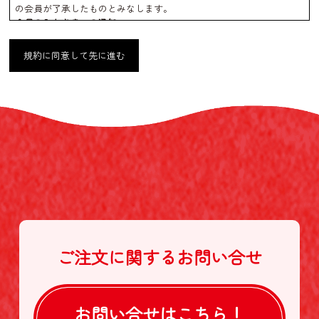
の会員が了承したものとみなします。
会員のみなさまへの通知
1. 本規約の変更のケース以外に当社が必要と判断した場合、当社は、
会員に対し随時必要な事項を通知します。
規約に同意して先に進む
2. 前項の通知は、当サイト上に表示した時点で全ての会員に通知した
ものとみなします。
会員登録について
当サイトにおいてのご購入には会員登録が必要になります。
なお会員登録は無料です。
※ログインには、会員登録時に入力したメールアドレスおよびパスワ
ードが必要になります。
会員のみなさまから提供された個人情報
当サイトを利用するにあたって、会員の住所、電話番号、購入履歴な
どの大切な個人情報がネットサーバ上に登録されますが、当社はその
個人情報を適切かつ確実に管理するものとし、法令などにより開示が
求められる場合を除き、開示しないものとします。
※チャートなど一個人が特定できない範囲で集計する場合がありま
す。
ご注文に関する
お問い合せ
お客様からの会員登録を承認しない場合
会員登録の申し込みを当社が受けた際、架空の人物を登録した場合
や、本人以外の第三者の会員登録をした場合、過去に会員除名処分を
受けたことがある場合など、当社が不適当と判断した時は、その会員
お問い合せは
こちら！