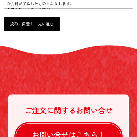
の会員が了承したものとみなします。
会員のみなさまへの通知
1. 本規約の変更のケース以外に当社が必要と判断した場合、当社は、
会員に対し随時必要な事項を通知します。
規約に同意して先に進む
2. 前項の通知は、当サイト上に表示した時点で全ての会員に通知した
ものとみなします。
会員登録について
当サイトにおいてのご購入には会員登録が必要になります。
なお会員登録は無料です。
※ログインには、会員登録時に入力したメールアドレスおよびパスワ
ードが必要になります。
会員のみなさまから提供された個人情報
当サイトを利用するにあたって、会員の住所、電話番号、購入履歴な
どの大切な個人情報がネットサーバ上に登録されますが、当社はその
個人情報を適切かつ確実に管理するものとし、法令などにより開示が
求められる場合を除き、開示しないものとします。
※チャートなど一個人が特定できない範囲で集計する場合がありま
す。
ご注文に関する
お問い合せ
お客様からの会員登録を承認しない場合
会員登録の申し込みを当社が受けた際、架空の人物を登録した場合
や、本人以外の第三者の会員登録をした場合、過去に会員除名処分を
受けたことがある場合など、当社が不適当と判断した時は、その会員
お問い合せは
こちら！